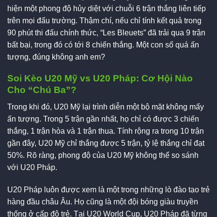
hiện một phong độ hủy diệt với chuỗi 6 trận thắng liên tiếp
trên mọi đấu trường. Thậm chí, nếu chỉ tính kết quả trong
90 phút thi đấu chính thức, “Les Bleuets” đã trải qua 9 trận
bất bại, trong đó có tới 8 chiến thắng. Một con số quá ấn
tượng, đúng không anh em?
Soi Kèo U20 Mỹ vs U20 Pháp: Cơ Hội Nào
Cho “Chú Ba”?
Trong khi đó, U20 Mỹ lại trình diễn một bộ mặt không mấy
ấn tượng. Trong 5 trận gần nhất, họ chỉ có được 3 chiến
thắng, 1 trận hòa và 1 trận thua. Tính rộng ra trong 10 trận
gần đây, U20 Mỹ chỉ thắng được 5 trận, tỷ lệ thắng chỉ đạt
50%. Rõ ràng, phong độ của U20 Mỹ không thể so sánh
với U20 Pháp.
U20 Pháp luôn được xem là một trong những lò đào tạo trẻ
hàng đầu châu Âu. Họ cũng là một đội bóng giàu truyền
thống ở cấp độ trẻ. Tại U20 World Cup, U20 Pháp đã từng