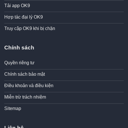
Tải app OK9
Hợp tác đại lý OK9
Truy cập OK9 khi bị chặn
Chính sách
Quyền riêng tư
Chính sách bảo mật
Điều khoản và điều kiện
Miễn trừ trách nhiệm
Sitemap
Liên hệ