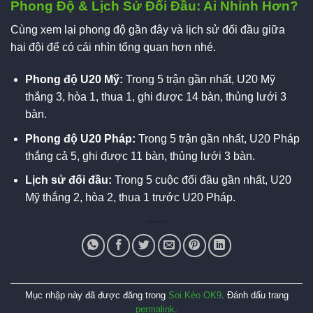
Phong Độ & Lịch Sử Đối Đầu: Ai Nhỉnh Hơn?
Cùng xem lại phong độ gần đây và lịch sử đối đầu giữa
hai đội để có cái nhìn tổng quan hơn nhé.
Phong độ U20 Mỹ:
Trong 5 trận gần nhất, U20 Mỹ
thắng 3, hòa 1, thua 1, ghi được 14 bàn, thủng lưới 3
bàn.
Phong độ U20 Pháp:
Trong 5 trận gần nhất, U20 Pháp
thắng cả 5, ghi được 11 bàn, thủng lưới 3 bàn.
Lịch sử đối đầu:
Trong 5 cuộc đối đầu gần nhất, U20
Mỹ thắng 2, hòa 2, thua 1 trước U20 Pháp.
Mục nhập này đã được đăng trong
Soi Kèo OK9
. Đánh dấu trang
permalink
.