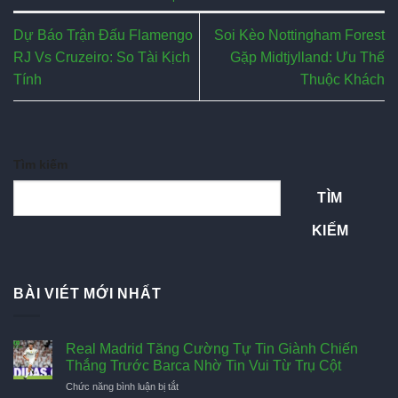
Dự Báo Trận Đấu Flamengo
Soi Kèo Nottingham Forest
RJ Vs Cruzeiro: So Tài Kịch
Gặp Midtjylland: Ưu Thế
Tính
Thuộc Khách
Tìm kiếm
TÌM
KIẾM
BÀI VIÉT MỚI NHẤT
Real Madrid Tăng Cường Tự Tin Giành Chiến
Thắng Trước Barca Nhờ Tin Vui Từ Trụ Cột
Chức năng bình luận bị tắt
ở